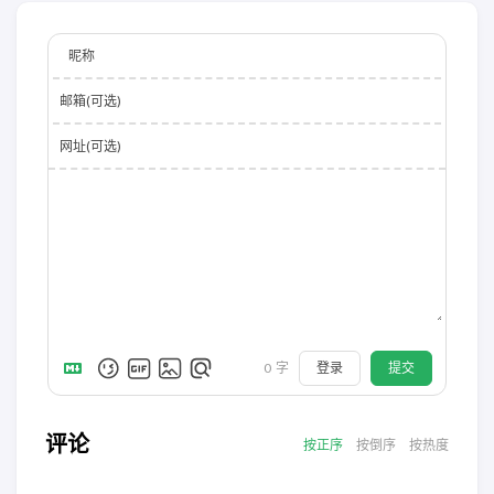
昵称
邮箱(可选)
网址(可选)
登录
提交
0
字
评论
按正序
按倒序
按热度