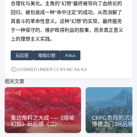
合理化与美化。主角的“幻想”最终被导向了血统论的
回归，被包装成一种“命中注定”的成功，从而消解了
其奋斗的革命性意义。这种“幻想”的实现，最终服务
于一种保守的、维护既得利益的叙事，而非真正意义
上的理想主义实践。
玩后感
暗喻幻想
Atlus
LICENSED UNDER CC BY-NC-SA 4.0
相关文章
集边角料之大成——《暗喻
CRPG 危险的沉浸
幻想》玩后感（二）
博德之门3玩后感