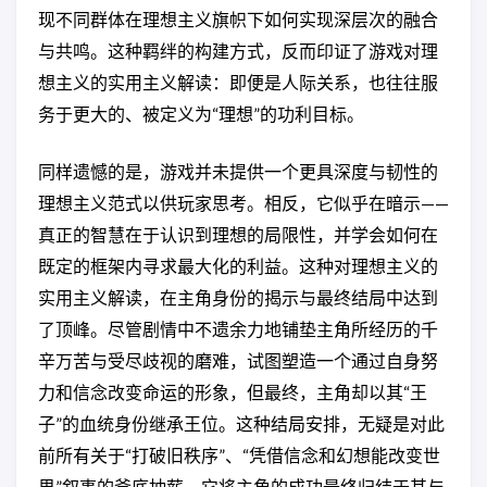
现不同群体在理想主义旗帜下如何实现深层次的融合
与共鸣。这种羁绊的构建方式，反而印证了游戏对理
想主义的实用主义解读：即便是人际关系，也往往服
务于更大的、被定义为“理想”的功利目标。
同样遗憾的是，游戏并未提供一个更具深度与韧性的
理想主义范式以供玩家思考。相反，它似乎在暗示——
真正的智慧在于认识到理想的局限性，并学会如何在
既定的框架内寻求最大化的利益。这种对理想主义的
实用主义解读，在主角身份的揭示与最终结局中达到
了顶峰。尽管剧情中不遗余力地铺垫主角所经历的千
辛万苦与受尽歧视的磨难，试图塑造一个通过自身努
力和信念改变命运的形象，但最终，主角却以其“王
子”的血统身份继承王位。这种结局安排，无疑是对此
前所有关于“打破旧秩序”、“凭借信念和幻想能改变世
界”叙事的釜底抽薪。它将主角的成功最终归结于其与