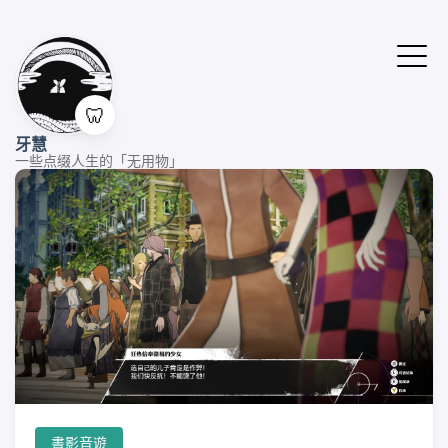
🦷
牙慧
一些点缀人生的「无用物」
書影音遊