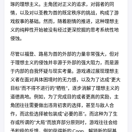
琢的理想主义。主角团对正义的追求，对弱者的同
情，以及对以圣教为首的既定秩序的挑战，构成了游
戏叙事的基础。然而，随着剧情的推进，这种理想主
义的纯粹性开始被没有经过更深挖掘的思考系统性地
侵蚀。
尽管以福登、路易为首的外部的力量非常强大，但对
于理想主义的侵蚀并非源于外部的强大阻力，而是源
于内部的自我怀疑与现实考量。游戏通过展现理想主
义者在面对具体困境时的无力感，以及为了达成“更大
目标”而不得不进行的“牺牲”，逐步消解了理想主义的
道德高地。例如，为了完成目的或者更高的奖励，主
角团往往需要做出违背初衷的选择，甚至与敌人合
作，而这些选择被包装成“必要的恶”。而这种为了生
存或所谓的“大局”而放弃部分原则时，游戏往往会给
予积极的反馈，例如获得新的 Coop、解锁新的阿基